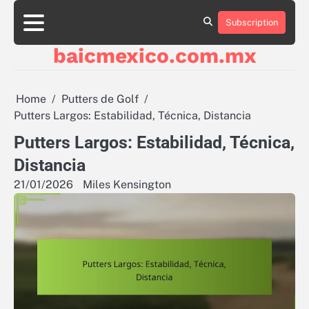
Skip
to
Subscription
About
Contact
Cookie
Privacy
Sitemap
Terms
content
Us
Us
Policy
Policy
and
baicmexico.com.mx
Conditions
Home
Putters de Golf
Putters Largos: Estabilidad, Técnica, Distancia
Putters Largos: Estabilidad, Técnica,
Distancia
21/01/2026
Miles Kensington