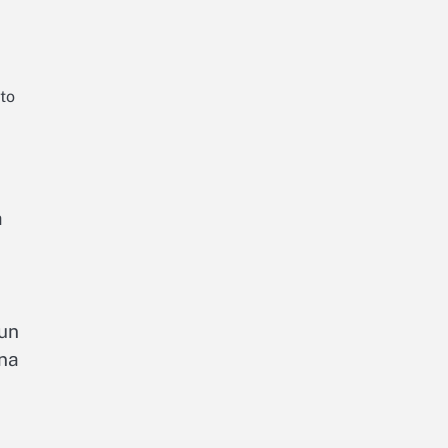
to
a
 un
una