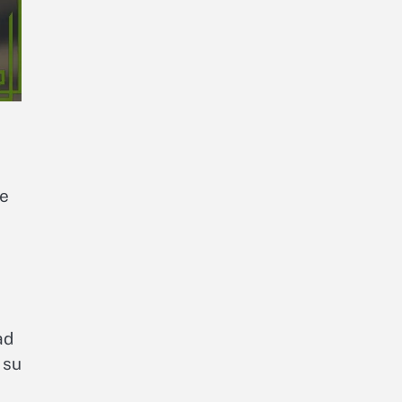
te
ad
 su