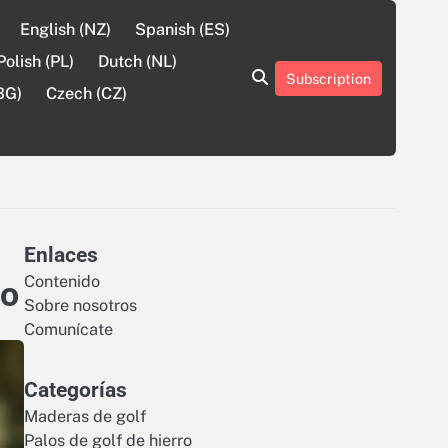
English (NZ)
Spanish (ES)
Polish (PL)
Dutch (NL)
Subscription
About
Contact
Cookie
Privacy
Sitemap
Terms
BG)
Czech (CZ)
Us
Us
Policy
Policy
and
Conditions
Enlaces
Contenido
to
Sobre nosotros
Comunícate
Categorías
Maderas de golf
Palos de golf de hierro