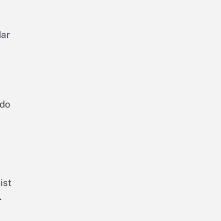
dar
ndo
ist
.