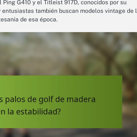
Ping G410 y el Titleist 917D, conocidos por su
s y entusiastas también buscan modelos vintage de 
tesanía de esa época.