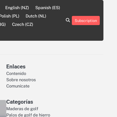
English (NZ)
Spanish (ES)
Polish (PL)
Dutch (NL)
Subscription
About
Contact
Cookie
Privacy
Sitemap
Terms
BG)
Czech (CZ)
Us
Us
Policy
Policy
and
Conditions
Enlaces
Contenido
Sobre nosotros
Comunícate
Categorías
Maderas de golf
Palos de golf de hierro