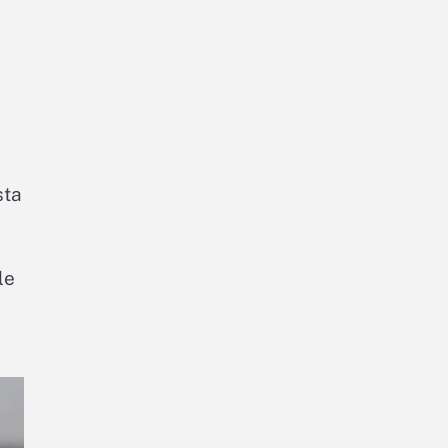
sta
le