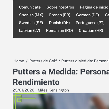
Skip
Comunícate
Sobre nosotros
Página de inicio
to
content
Spanish (MX)
French (FR)
German (DE)
G
Swedish (SE)
Danish (DK)
Portuguese (PT)
Latvian (LV)
Romanian (RO)
Croatian (HR)
Home
Putters de Golf
Putters a Medida: Person
Putters a Medida: Person
Rendimiento
23/01/2026
Miles Kensington