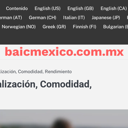
Contenido
English (US)
English (GB)
English (CA)
erman (AT)
German (CH)
Italian (IT)
Japanese (JP)
Norwegian (NO)
Greek (GR)
Finnish (FI)
Bulgarian (
baicmexico.com.mx
alización, Comodidad, Rendimiento
alización, Comodidad,