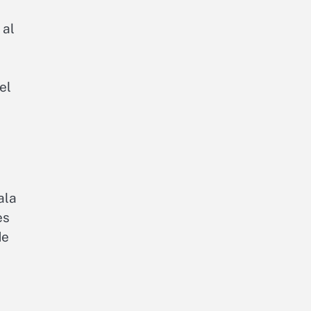
 al
el
ala
es
de