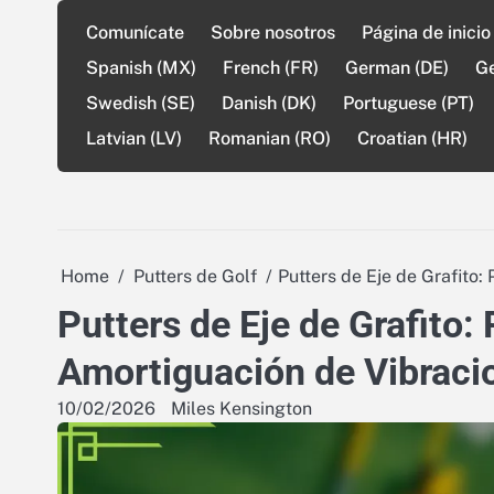
Skip
Comunícate
Sobre nosotros
Página de inicio
to
content
Spanish (MX)
French (FR)
German (DE)
G
Swedish (SE)
Danish (DK)
Portuguese (PT)
Latvian (LV)
Romanian (RO)
Croatian (HR)
Home
Putters de Golf
Putters de Eje de Grafito
Putters de Eje de Grafito:
Amortiguación de Vibraci
10/02/2026
Miles Kensington