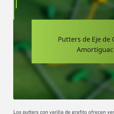
Los putters con varilla de grafito ofrecen v