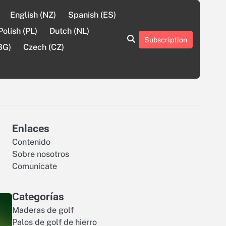
English (NZ)
Spanish (ES)
Polish (PL)
Dutch (NL)
Subscription
About
Contact
Cookie
Privacy
Sitemap
Terms
BG)
Czech (CZ)
Us
Us
Policy
Policy
and
Conditions
Enlaces
Contenido
Sobre nosotros
Comunícate
Categorías
Maderas de golf
Palos de golf de hierro