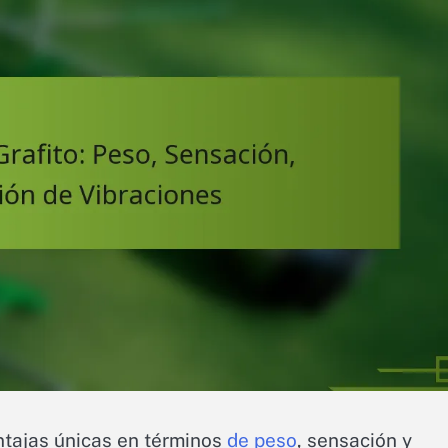
entajas únicas en términos
de peso
, sensación y